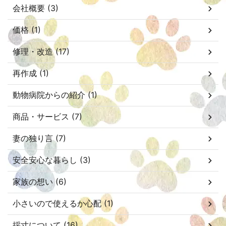
会社概要 (3)
価格 (1)
修理・改造 (17)
再作成 (1)
動物病院からの紹介 (1)
商品・サービス (7)
妻の独り言 (7)
安全安心な暮らし (3)
家族の想い (6)
小さいので使えるか心配 (1)
採寸について (16)