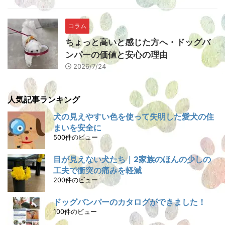
コラム
ちょっと高いと感じた方へ・ドッグバ
ンパーの価値と安心の理由
2026/7/24
人気記事ランキング
犬の見えやすい色を使って失明した愛犬の住
まいを安全に
500件のビュー
目が見えない犬たち｜2家族のほんの少しの
工夫で衝突の痛みを軽減
200件のビュー
ドッグバンパーのカタログができました！
100件のビュー