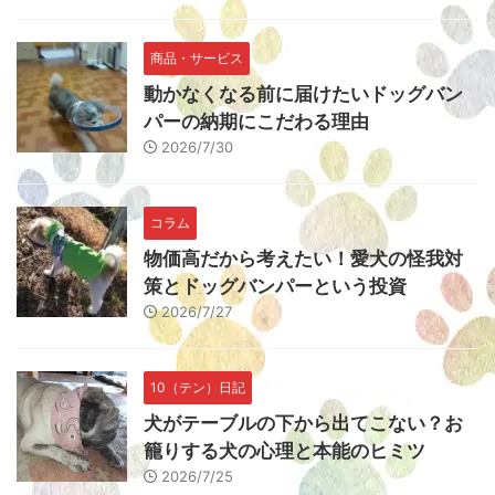
商品・サービス
動かなくなる前に届けたいドッグバン
パーの納期にこだわる理由
2026/7/30
コラム
物価高だから考えたい！愛犬の怪我対
策とドッグバンパーという投資
2026/7/27
10（テン）日記
犬がテーブルの下から出てこない？お
籠りする犬の心理と本能のヒミツ
2026/7/25