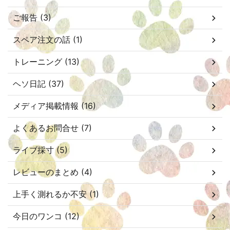
ご報告 (3)
スペア注文の話 (1)
トレーニング (13)
ヘソ日記 (37)
メディア掲載情報 (16)
よくあるお問合せ (7)
ライブ採寸 (5)
レビューのまとめ (4)
上手く測れるか不安 (1)
今日のワンコ (12)