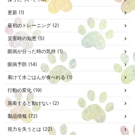
更新 (1)
最初のトレーニング (2)
災害時の知恵 (5)
眼病が分った時の気持 (1)
眼病予防 (14)
着けて水ごはんが食べれる (1)
行動の変化 (19)
装着すると動けない (2)
製品情報 (72)
視力を失うとは (22)