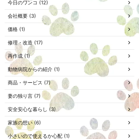
今日のワンコ (12)
会社概要 (3)
価格 (1)
修理・改造 (17)
再作成 (1)
動物病院からの紹介 (1)
商品・サービス (7)
妻の独り言 (7)
安全安心な暮らし (3)
家族の想い (6)
小さいので使えるか心配 (1)