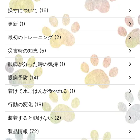
採寸について (16)
更新 (1)
最初のトレーニング (2)
災害時の知恵 (5)
眼病が分った時の気持 (1)
眼病予防 (14)
着けて水ごはんが食べれる (1)
行動の変化 (19)
装着すると動けない (2)
製品情報 (72)