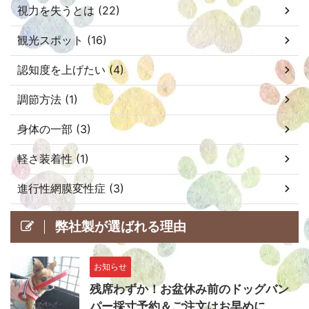
視力を失うとは (22)
観光スポット (16)
認知度を上げたい (4)
調節方法 (1)
身体の一部 (3)
軽さ装着性 (1)
進行性網膜変性症 (3)
弊社製が選ばれる理由
お知らせ
残席わずか！お盆休み前のドッグバン
パー採寸予約＆ご注文はお早めに