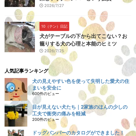
2026/7/27
10（テン）日記
犬がテーブルの下から出てこない？お
籠りする犬の心理と本能のヒミツ
2026/7/25
人気記事ランキング
犬の見えやすい色を使って失明した愛犬の住
まいを安全に
600件のビュー
目が見えない犬たち｜2家族のほんの少しの
工夫で衝突の痛みを軽減
200件のビュー
ドッグバンパーのカタログができました！