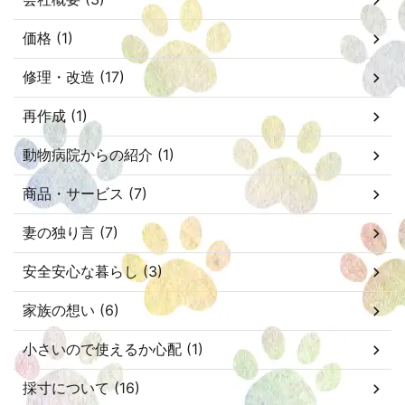
価格 (1)
修理・改造 (17)
再作成 (1)
動物病院からの紹介 (1)
商品・サービス (7)
妻の独り言 (7)
安全安心な暮らし (3)
家族の想い (6)
小さいので使えるか心配 (1)
採寸について (16)