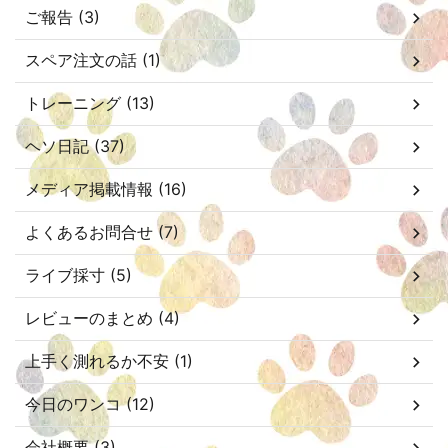
ご報告 (3)
スペア注文の話 (1)
トレーニング (13)
ヘソ日記 (37)
メディア掲載情報 (16)
よくあるお問合せ (7)
ライブ採寸 (5)
レビューのまとめ (4)
上手く測れるか不安 (1)
今日のワンコ (12)
会社概要 (3)