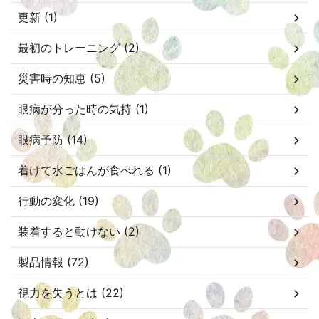
更新 (1)
最初のトレーニング (2)
災害時の知恵 (5)
眼病が分った時の気持 (1)
眼病予防 (14)
着けて水ごはんが食べれる (1)
行動の変化 (19)
装着すると動けない (2)
製品情報 (72)
視力を失うとは (22)