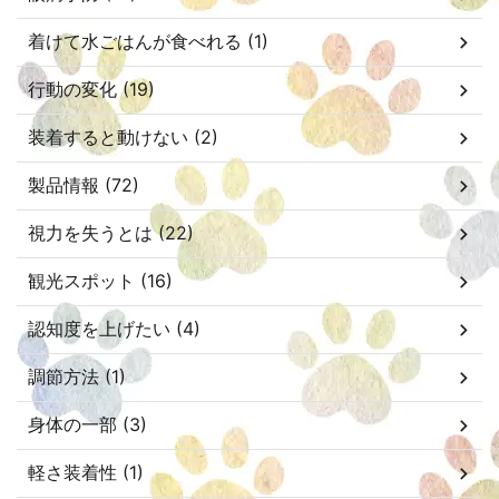
着けて水ごはんが食べれる (1)
行動の変化 (19)
装着すると動けない (2)
製品情報 (72)
視力を失うとは (22)
観光スポット (16)
認知度を上げたい (4)
調節方法 (1)
身体の一部 (3)
軽さ装着性 (1)