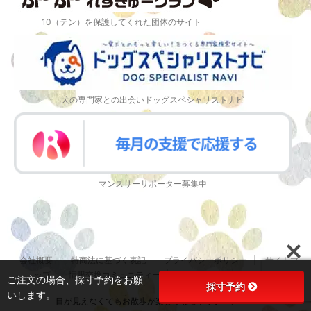
10（テン）を保護してくれた団体のサイト
犬の専門家との出会いドッグスペシャリストナビ
マンスリーサポーター募集中
会社概要
特商法に基づく表記
プライバシーポリシー
サイトマ
ップ
情報交換コミュニティー
動物病院のリンクペ－ジ
ご注文の場合、採寸予約をお願
採寸予約
いします。
目が見えなくてもお散歩が楽しくなるドッグバンパー