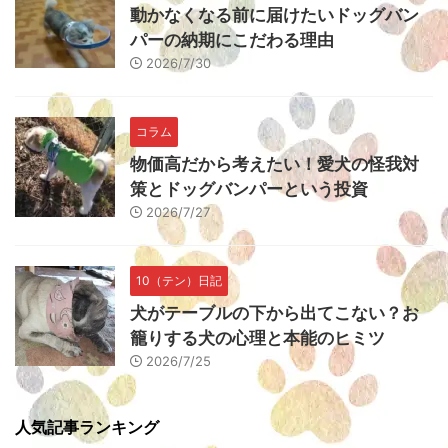
動かなくなる前に届けたいドッグバン
パーの納期にこだわる理由
2026/7/30
コラム
物価高だから考えたい！愛犬の怪我対
策とドッグバンパーという投資
2026/7/27
10（テン）日記
犬がテーブルの下から出てこない？お
籠りする犬の心理と本能のヒミツ
2026/7/25
人気記事ランキング