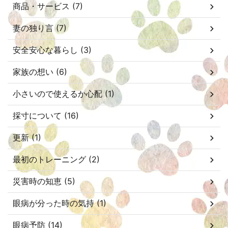
商品・サービス (7)
妻の独り言 (7)
安全安心な暮らし (3)
家族の想い (6)
小さいので使えるか心配 (1)
採寸について (16)
更新 (1)
最初のトレーニング (2)
災害時の知恵 (5)
眼病が分った時の気持 (1)
眼病予防 (14)