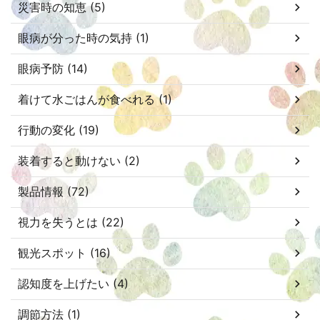
災害時の知恵 (5)
眼病が分った時の気持 (1)
眼病予防 (14)
着けて水ごはんが食べれる (1)
行動の変化 (19)
装着すると動けない (2)
製品情報 (72)
視力を失うとは (22)
観光スポット (16)
認知度を上げたい (4)
調節方法 (1)