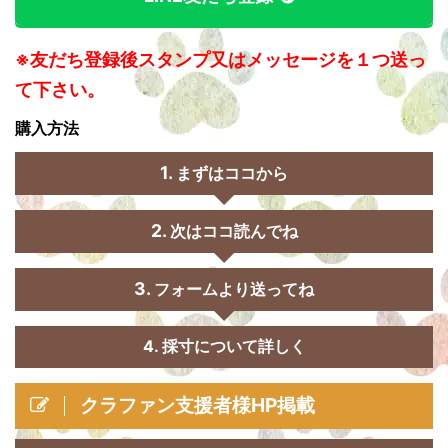
※友だち登録後スタンプ又はメッセージを１つ送っ
て下さい。
購入方法
まずはココから
次はココ読んでね
フォームより送ってね
4. 採寸について詳しく
クラファン支援者様HP掲載