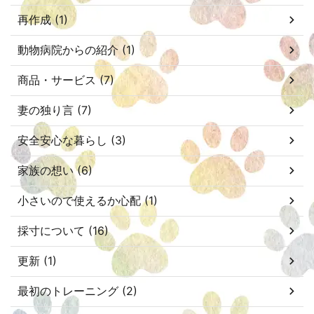
再作成 (1)
動物病院からの紹介 (1)
商品・サービス (7)
妻の独り言 (7)
安全安心な暮らし (3)
家族の想い (6)
小さいので使えるか心配 (1)
採寸について (16)
更新 (1)
最初のトレーニング (2)