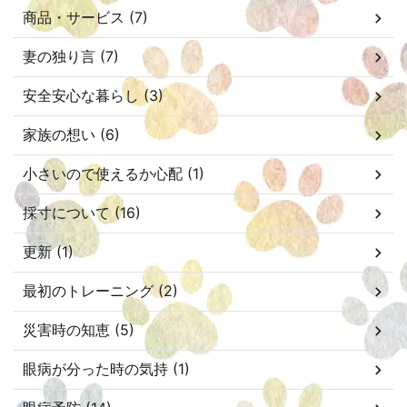
商品・サービス (7)
妻の独り言 (7)
安全安心な暮らし (3)
家族の想い (6)
小さいので使えるか心配 (1)
採寸について (16)
更新 (1)
最初のトレーニング (2)
災害時の知恵 (5)
眼病が分った時の気持 (1)