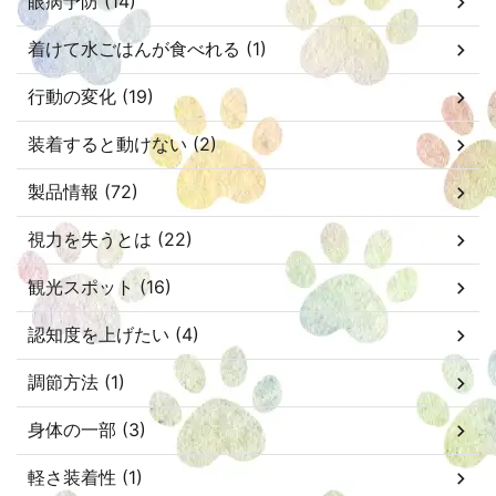
眼病予防 (14)
着けて水ごはんが食べれる (1)
行動の変化 (19)
装着すると動けない (2)
製品情報 (72)
視力を失うとは (22)
観光スポット (16)
認知度を上げたい (4)
調節方法 (1)
身体の一部 (3)
軽さ装着性 (1)