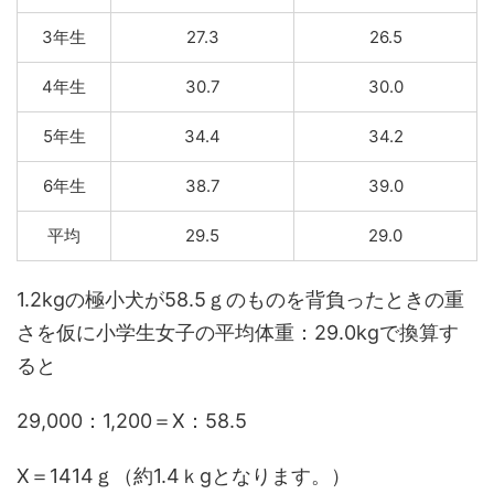
3年生
27.3
26.5
4年生
30.7
30.0
5年生
34.4
34.2
6年生
38.7
39.0
平均
29.5
29.0
1.2kgの極小犬が58.5ｇのものを背負ったときの重
さを仮に小学生女子の平均体重：29.0kgで換算す
ると
29,000：1,200＝X：58.5
X＝1414ｇ（約1.4ｋgとなります。）