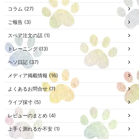
コラム (27)
ご報告 (3)
スペア注文の話 (1)
トレーニング (13)
ヘソ日記 (37)
メディア掲載情報 (16)
よくあるお問合せ (7)
ライブ採寸 (5)
レビューのまとめ (4)
上手く測れるか不安 (1)