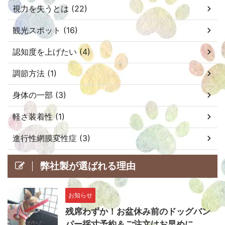
視力を失うとは (22)
観光スポット (16)
認知度を上げたい (4)
調節方法 (1)
身体の一部 (3)
軽さ装着性 (1)
進行性網膜変性症 (3)
弊社製が選ばれる理由
お知らせ
残席わずか！お盆休み前のドッグバン
パー採寸予約＆ご注文はお早めに