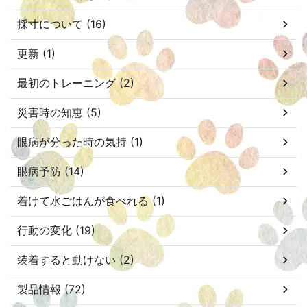
採寸について (16)
更新 (1)
最初のトレーニング (2)
災害時の知恵 (5)
眼病が分った時の気持 (1)
眼病予防 (14)
着けて水ごはんが食べれる (1)
行動の変化 (19)
装着すると動けない (2)
製品情報 (72)