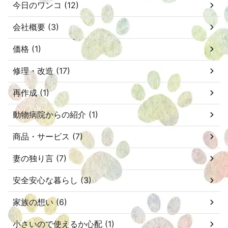
今日のワンコ (12)
会社概要 (3)
価格 (1)
修理・改造 (17)
再作成 (1)
動物病院からの紹介 (1)
商品・サービス (7)
妻の独り言 (7)
安全安心な暮らし (3)
家族の想い (6)
小さいので使えるか心配 (1)