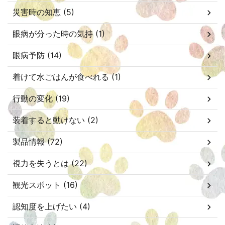
災害時の知恵 (5)
眼病が分った時の気持 (1)
眼病予防 (14)
着けて水ごはんが食べれる (1)
行動の変化 (19)
装着すると動けない (2)
製品情報 (72)
視力を失うとは (22)
観光スポット (16)
認知度を上げたい (4)