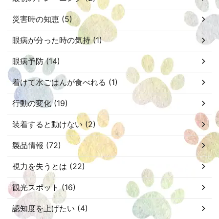
災害時の知恵 (5)
眼病が分った時の気持 (1)
眼病予防 (14)
着けて水ごはんが食べれる (1)
行動の変化 (19)
装着すると動けない (2)
製品情報 (72)
視力を失うとは (22)
観光スポット (16)
認知度を上げたい (4)