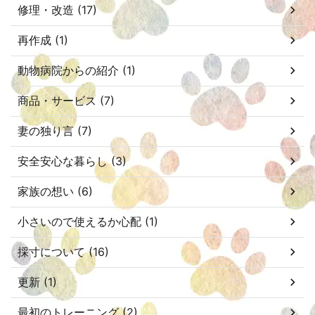
修理・改造 (17)
再作成 (1)
動物病院からの紹介 (1)
商品・サービス (7)
妻の独り言 (7)
安全安心な暮らし (3)
家族の想い (6)
小さいので使えるか心配 (1)
採寸について (16)
更新 (1)
最初のトレーニング (2)