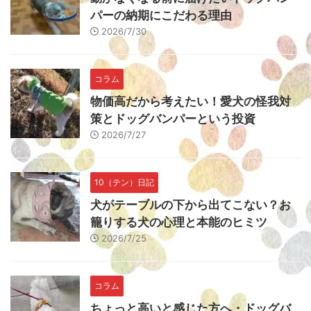
パーの納期にこだわる理由
2026/7/30
コラム
物価高だから考えたい！愛犬の怪我対
策とドッグバンパーという投資
2026/7/27
10（テン）日記
犬がテーブルの下から出てこない？お
籠りする犬の心理と本能のヒミツ
2026/7/25
コラム
ちょっと高いと感じた方へ・ドッグバ