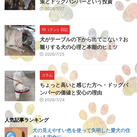
策とドッグバンパーという投資
2026/7/27
10（テン）日記
犬がテーブルの下から出てこない？お
籠りする犬の心理と本能のヒミツ
2026/7/25
コラム
ちょっと高いと感じた方へ・ドッグバ
ンパーの価値と安心の理由
2026/7/24
人気記事ランキング
犬の見えやすい色を使って失明した愛犬の住