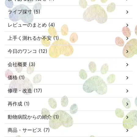
ライブ採寸 (5)
レビューのまとめ (4)
上手く測れるか不安 (1)
今日のワンコ (12)
会社概要 (3)
価格 (1)
修理・改造 (17)
再作成 (1)
動物病院からの紹介 (1)
商品・サービス (7)