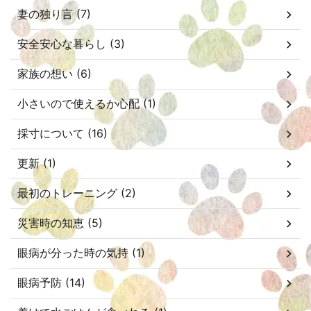
妻の独り言 (7)
安全安心な暮らし (3)
家族の想い (6)
小さいので使えるか心配 (1)
採寸について (16)
更新 (1)
最初のトレーニング (2)
災害時の知恵 (5)
眼病が分った時の気持 (1)
眼病予防 (14)