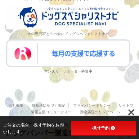
犬の専門家との出会いドッグスペシャリストナビ
マンスリーサポーター募集中
会社概要
特商法に基づく表記
プライバシーポリシー
サイトマ
ップ
情報交換コミュニティー
動物病院のリンクペ－ジ
目が見えなくてもお散歩が楽しくなるドッグバンパー
ご注文の場合、採寸予約をお願
採寸予約
ドッグバンパー製造販売AtomicWorks合
いします。