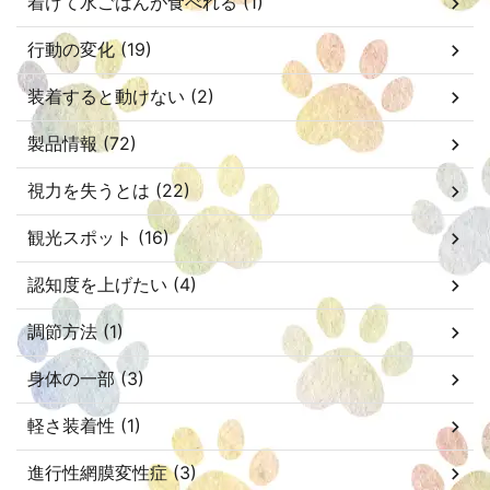
着けて水ごはんが食べれる (1)
行動の変化 (19)
装着すると動けない (2)
製品情報 (72)
視力を失うとは (22)
観光スポット (16)
認知度を上げたい (4)
調節方法 (1)
身体の一部 (3)
軽さ装着性 (1)
進行性網膜変性症 (3)