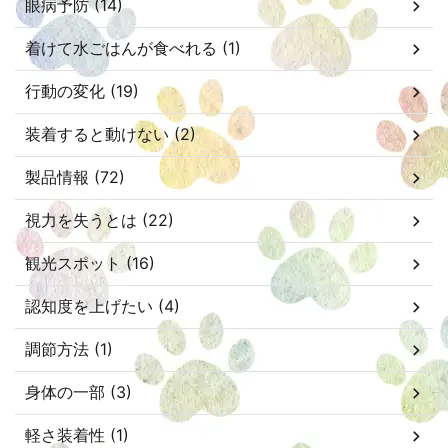
眼病予防 (14)
着けて水ごはんが食べれる (1)
行動の変化 (19)
装着すると動けない (2)
製品情報 (72)
視力を失うとは (22)
観光スポット (16)
認知度を上げたい (4)
調節方法 (1)
身体の一部 (3)
軽さ装着性 (1)