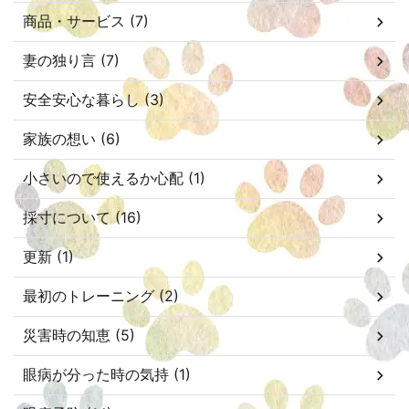
商品・サービス (7)
妻の独り言 (7)
安全安心な暮らし (3)
家族の想い (6)
小さいので使えるか心配 (1)
採寸について (16)
更新 (1)
最初のトレーニング (2)
災害時の知恵 (5)
眼病が分った時の気持 (1)