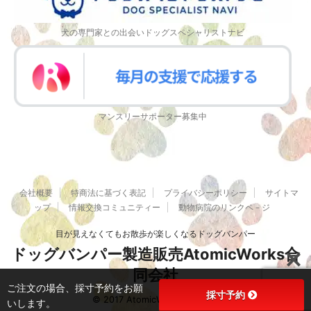
犬の専門家との出会いドッグスペシャリストナビ
マンスリーサポーター募集中
会社概要
特商法に基づく表記
プライバシーポリシー
サイトマ
ップ
情報交換コミュニティー
動物病院のリンクペ－ジ
目が見えなくてもお散歩が楽しくなるドッグバンパー
ドッグバンパー製造販売AtomicWorks合
同会社
ご注文の場合、採寸予約をお願
採寸予約
© 2017 AtomicWorks合同会社
いします。