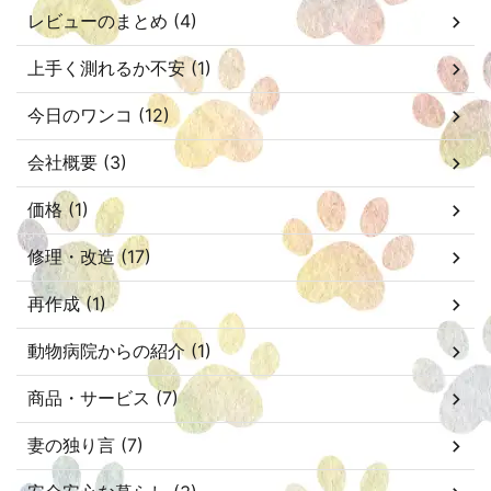
レビューのまとめ (4)
上手く測れるか不安 (1)
今日のワンコ (12)
会社概要 (3)
価格 (1)
修理・改造 (17)
再作成 (1)
動物病院からの紹介 (1)
商品・サービス (7)
妻の独り言 (7)