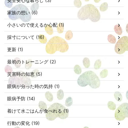
安全安心な暮らし (3)
家族の想い (6)
小さいので使えるか心配 (1)
採寸について (16)
更新 (1)
最初のトレーニング (2)
災害時の知恵 (5)
眼病が分った時の気持 (1)
眼病予防 (14)
着けて水ごはんが食べれる (1)
行動の変化 (19)