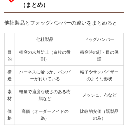
（まとめ）
他社製品とフォッグバンパーの違いをまとめると
他社製品
ドッグバンパー
目
衝突の未然防止（白杖の役
衝突時の顔・目の保
的
割）
護
構
ハーネスに輪っか、バンパ
帽子やサンバイザー
造
ーが付いている
のような形状
素
軽量で適度な硬さのある樹
メッシュ、布など
材
脂など
価
高価（オーダーメイドの
比較的安価（既製品
格
為）
の為）