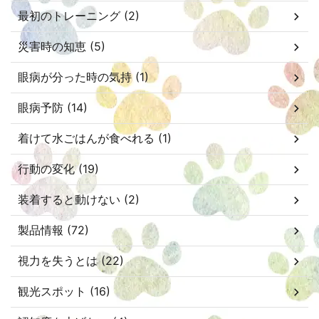
最初のトレーニング (2)
災害時の知恵 (5)
眼病が分った時の気持 (1)
眼病予防 (14)
着けて水ごはんが食べれる (1)
行動の変化 (19)
装着すると動けない (2)
製品情報 (72)
視力を失うとは (22)
観光スポット (16)