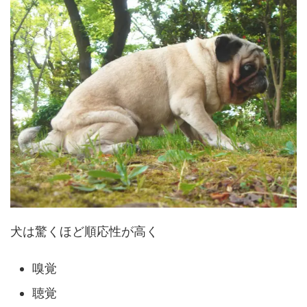
犬は驚くほど順応性が高く
嗅覚
聴覚